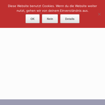
Skip
Diese Website benutzt Cookies. Wenn du die Website weiter
Menu
to
content
nutzt, gehen wir von deinem Einverständnis aus.
OK
Nein
Details