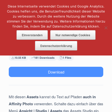
Zum
Diese Internetseite verwendet Cookies und Google Analytics.
Menü
Inhalt
springen
Cookies helfen uns, die Benutzerfreundlichkeit dieser Website
zu verbessern. Durch die weitere Nutzung der Website
Text auf Pfad | Text on path
stimmen Sie der Verwendung zu. Weitere Informationen hierzu
finden Sie, indem Sie auf Datenschutzerklärung klicken.
Norbert
Einverstanden
Nur notwendige Cookies
Published 28. Februar 2020
Datenschutzerklärung
10.55 KB
181 Downloads
1 Files
Download
Mit diesen
Assets
kannst du Text auf Pfaden
auch in
Affinity Photo
verwenden. Schalte dazu einfach über das
Menü
Ansicht | Studio | Assets
das Assets Studio ein.