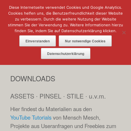
Zum
Diese Internetseite verwendet Cookies und Google Analytics.
Menü
Inhalt
springen
Cookies helfen uns, die Benutzerfreundlichkeit dieser Website
zu verbessern. Durch die weitere Nutzung der Website
stimmen Sie der Verwendung zu. Weitere Informationen hierzu
finden Sie, indem Sie auf Datenschutzerklärung klicken.
Einverstanden
Nur notwendige Cookies
Datenschutzerklärung
DOWNLOADS
ASSETS ∙ PINSEL ∙ STILE ∙ u.v.m.
Hier findest du Materialien aus den
YouTube Tutorials
von Mensch Mesch,
Projekte aus Useranfragen und Freebies zum