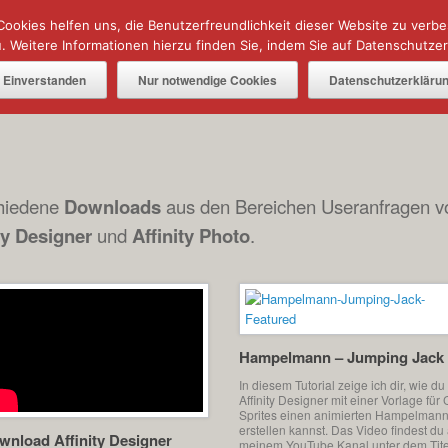
Cookies helfen uns, die Benutzerfreundlichkeit dieser Website zu verb
 Weitere Informationen hierzu finden Sie, indem Sie auf Datenschutzerk
AFFINITY IN A MINUTE ⏰
TUTORIALS
Einverstanden
Nur notwendige Cookies
Datenschutzerkläru
chiedene
Downloads
aus den Bereichen Useranfragen 
ty Designer
und
Affinity Photo
.
Hampelmann – Jumping Jack
In diesem Tutorial zeige ich dir, wie du 
Affinity Designer mit einer Vorlage für
Sprites einen animierten Hampelman
erstellen kannst. Das Video findest du 
wnload Affinity Designer
meinem YouTube Kanal unter dem Tite