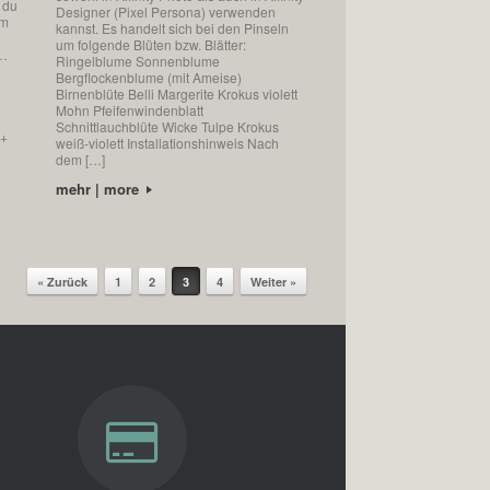
 du
Designer (Pixel Persona) verwenden
em
kannst. Es handelt sich bei den Pinseln
um folgende Blüten bzw. Blätter:
g…
Ringelblume Sonnenblume
Bergflockenblume (mit Ameise)
Birnenblüte Belli Margerite Krokus violett
Mohn Pfeifenwindenblatt
Schnittlauchblüte Wicke Tulpe Krokus
 +
weiß-violett Installationshinweis Nach
dem […]
mehr | more
« Zurück
1
2
3
4
Weiter »