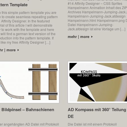
#14 Affinity Designer – CSS Sprites
ttern Template
Hampelmann Animation Inhalt des ZIP
Archives Hampelmann-Jumping-Jack.
h this simple pattern template you are
Hampelmann-Jumping-Jack.afdesign
e to create seamless repeating pattern
Hampelmann.html Hampelmann.png 
 Affinity Designer. In the featured
Datei Hampelmann-Jumping-
rial of this article I will demonstrate
Jack.afdesign ist eine Vorlage um […]
 to work with the template and here
will find a german text version of the
mehr | more
oduction into the pattern template. If
like my free Affinity Designer […]
hr | more
 Bildpinsel – Bahnschienen
AD Kompass mit 360° Teilung
DE
der angehängten AD Datei mit Protokoll
Die Datei ist mit einem Protokoll