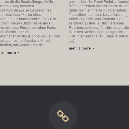
nst du dir die Bearbeitungsschritte zur
gespeichert. Im Panel Protokoll kannst
selerstellung ansehen.
dir die einzelnen Arbeitsschritte mit d
rbeitungshinweise Gewünschtes
Silder noch einmal in Ruhe ansehen.
ter zeichnen. Muster ohne
Trotz allem noch eine kurze Anleitun
tergrund als transparentes PNG-Bild
Anleitung: Kreis vom Zentrum aus
ichern. Neuen Bildpinsel erstellen.
zeichnen. Ersten Teilstrich erstellen
turfarbe des Pinsels auf ohne Farbe
Rotationspunkt des Teilstriches auf die
llen. Pinsel über das
Mitte des Kreises legen (magnetische
enschaftenfenster (Doppelklick auf den
Hilfslinien einschalten) Duplikat mit ⌘
sel oder rechte Maustaste Pinsel
[…]
rbeiten) auf wiederholen stellen.
mehr | more
hr | more