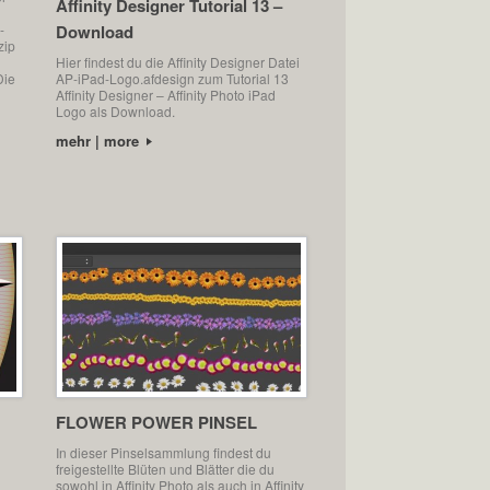
Affinity Designer Tutorial 13 –
-
Download
zip
Hier findest du die Affinity Designer Datei
Die
AP-iPad-Logo.afdesign zum Tutorial 13
Affinity Designer – Affinity Photo iPad
Logo als Download.
mehr | more
FLOWER POWER PINSEL
In dieser Pinselsammlung findest du
freigestellte Blüten und Blätter die du
sowohl in Affinity Photo als auch in Affinity