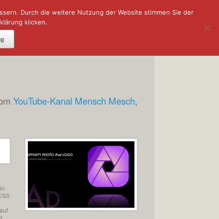
essern. Durch die weitere Nutzung der Website stimmen Sie der
lärung klicken.
DOWNLOADS
ng
vom
YouTube-Kanal Mensch Mesch
,
in
 CSS
n
auf
l