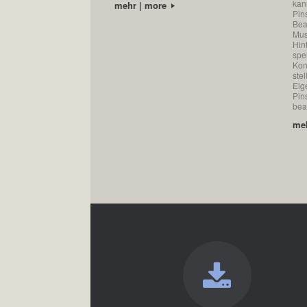
kan
mehr | more
Pin
Bea
Mus
Hin
spe
Kon
ste
Eig
Pin
bea
me
Beitragsnavigation