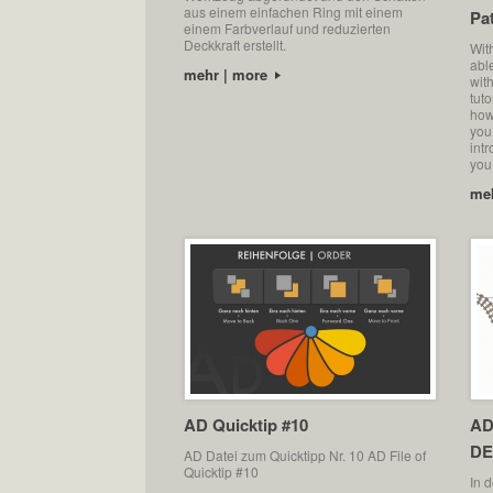
aus einem einfachen Ring mit einem
Pa
einem Farbverlauf und reduzierten
Deckkraft erstellt.
Wit
abl
mehr | more
with
tuto
how
you 
intr
you 
me
AD Quicktip #10
AD
DE
AD Datei zum Quicktipp Nr. 10 AD File of
Quicktip #10
In 