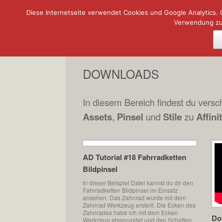
Diese Internetseite verwendet Cookies und Google Analytics. 
Zum
Verwendung zu.
Inhalt
springen
DOWNLOADS
In diesem Bereich findest du vers
Assets
,
Pinsel
und
Stile
zu
Affini
AD Tutorial #18 Fahrradketten
Bildpinsel
In dieser Beispiel Datei kannst du dir den
Fahrradketten Bildpinsel im Einsatz
ansehen. Das Zahnrad wurde mit dem
Zahnrad Werkzeug erstellt. Die Ecken des
Zahnrades habe ich mit dem Ecken
Do
Werkzeug abgerundet und den Schatten