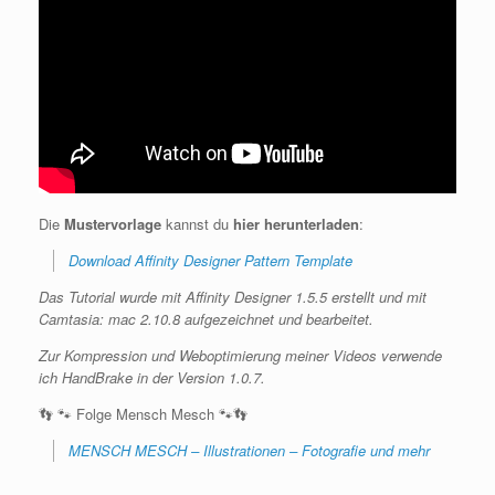
Die
Mustervorlage
kannst du
hier herunterladen
:
Download Affinity Designer Pattern Template
Das Tutorial wurde mit Affinity Designer 1.5.5 erstellt und mit
Camtasia: mac 2.10.8 aufgezeichnet und bearbeitet.
Zur Kompression und Weboptimierung meiner Videos verwende
ich HandBrake in der Version 1.0.7.
👣 🐾 Folge Mensch Mesch 🐾👣
MENSCH MESCH – Illustrationen – Fotografie und mehr