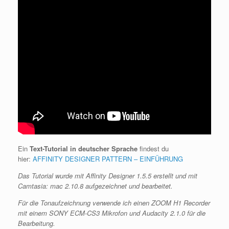
Ein
Text-Tutorial in deutscher Sprache
findest du
hier:
AFFINITY DESIGNER PATTERN – EINFÜHRUNG
Das Tutorial wurde mit Affinity Designer 1.5.5 erstellt und mit
Camtasia: mac 2.10.8 aufgezeichnet und bearbeitet.
Für die Tonaufzeichnung verwende ich einen ZOOM H1 Recorder
mit einem SONY ECM-CS3 Mikrofon und Audacity 2.1.0 für die
Bearbeitung.