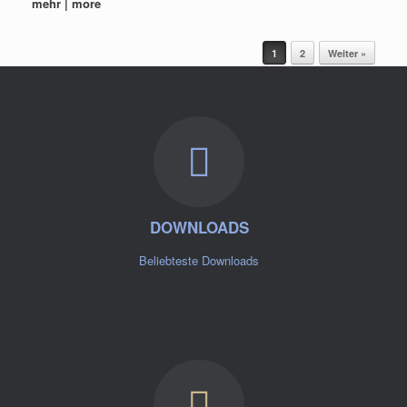
mehr | more
Beitragsnavigation
1
2
Weiter »
DOWNLOADS
Beliebteste Downloads