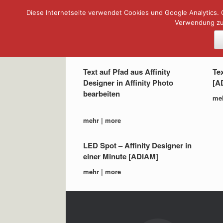
Diese Internetseite verwendet Cookies und Google Analytics. 
Zum
Verwendung zu.
Inhalt
springen
Kategorie-Archiv:
Affinity 
Text auf Pfad aus Affinity
Tex
Designer in Affinity Photo
[A
bearbeiten
me
mehr | more
LED Spot – Affinity Designer in
einer Minute [ADIAM]
mehr | more
Beitragsnavigation