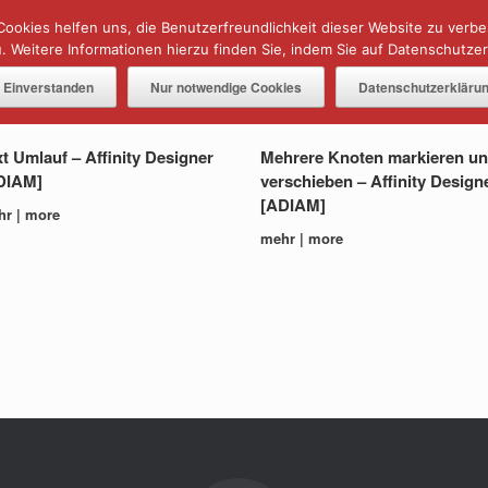
Cookies helfen uns, die Benutzerfreundlichkeit dieser Website zu verb
 Weitere Informationen hierzu finden Sie, indem Sie auf Datenschutzerk
AFFINITY IN A MINUTE ⏰
TUTORIALS
Einverstanden
Nur notwendige Cookies
Datenschutzerkläru
Designer in einer Minute
t Umlauf – Affinity Designer
Mehrere Knoten markieren u
DIAM]
verschieben – Affinity Design
[ADIAM]
hr | more
mehr | more