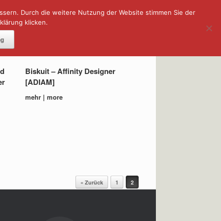
essern. Durch die weitere Nutzung der Website stimmen Sie der
lärung klicken.
DOWNLOADS
ng
nd
Biskuit – Affinity Designer
er
[ADIAM]
mehr | more
« Zurück
1
2