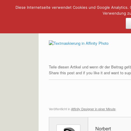
Diese Internetseite verwendet Cookies und Google Analytics. 
Zum
Verwendung zu.
Inhalt
springen
Texte maskieren in Affinity Pho
Veröffentlicht am
13. Januar 2018
von
Norbert
Teile diesen Artikel und wenn dir der Beitrag ge
Share this post and if you like it and want to s
Veröffentlicht in
Affinity Designer in einer Minute
.
Norbert