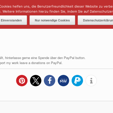
Cookies helfen uns, die Benutzerfreundlichkeit dieser Website zu verb
 Weitere Informationen hierzu finden Sie, indem Sie auf Datenschutzerk
AFFINITY IN A MINUTE ⏰
TUTORIALS
Einverstanden
Nur notwendige Cookies
Datenschutzerkläru
to
fällt, hinterlasse gerne eine Spende über den PayPal button.
upport my work leave a donations on PayPal.