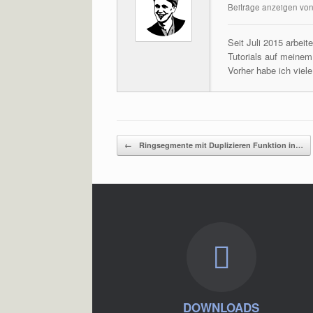
Beiträge anzeigen von
Seit Juli 2015 arbei
Tutorials auf meine
Vorher habe ich viel
Beitragsnavigation
←
Ringsegmente mit Duplizieren Funktion in…
DOWNLOADS