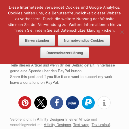
Zum
Diese Internetseite verwendet Cookies und Google Analytics.
Menü
Inhalt
springen
Cookies helfen uns, die Benutzerfreundlichkeit dieser Website
Text Umlauf – Affinity Designer [ADIAM]
zu verbessern. Durch die weitere Nutzung der Website
stimmen Sie der Verwendung zu. Weitere Informationen hierzu
Veröffentlicht am
3. Januar 2018
von
Norbert
finden Sie, indem Sie auf Datenschutzerklärung klicken.
Einverstanden
Nur notwendige Cookies
Datenschutzerklärung
Teile diesen Artikel und wenn dir der Beitrag gefällt, hinterlasse
gerne eine Spende über den PayPal button.
Share this post and if you like it and want to support my work
leave a donations on PayPal.
Veröffentlicht in
Affinity Designer in einer Minute
und
verschlagwortet mit
Affinity Designer
,
Text wrap
,
Textumlauf
.