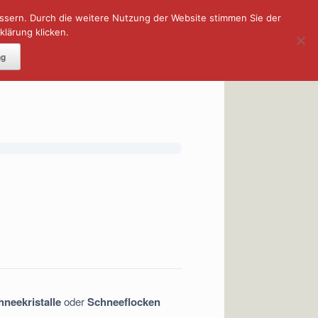
essern. Durch die weitere Nutzung der Website stimmen Sie der
lärung klicken.
DOWNLOADS
ng
neekristalle
oder
Schneeflocken