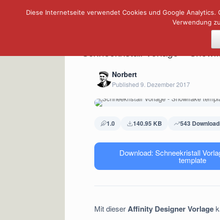
Diese Internetseite verwendet Cookies und Google Analytics. 
Zum
Verwendung zu.
Inhalt
springen
Schneekristall Vorlage – Snowf
Norbert
Published 9. Dezember 2017
1.0
140.95 KB
543 Download
Download: Schneekristall Vorla
template
Mit dieser
Affinity Designer Vorlage
k