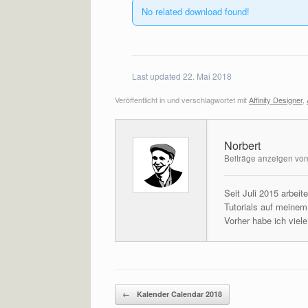
No related download found!
Last updated 22. Mai 2018
Veröffentlicht in und verschlagwortet mit
Affinity Designer
,
Norbert
Beiträge anzeigen von
Seit Juli 2015 arbei
Tutorials auf meine
Vorher habe ich viel
Beitragsnavigation
←
Kalender Calendar 2018