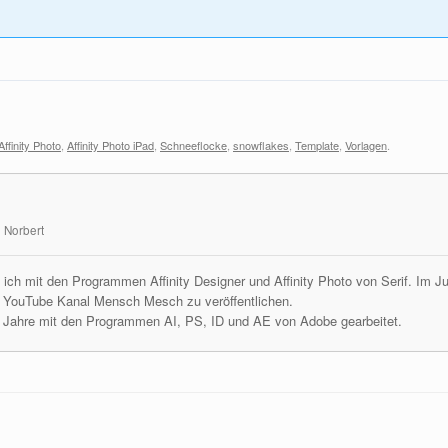
Affinity Photo
,
Affinity Photo iPad
,
Schneeflocke
,
snowflakes
,
Template
,
Vorlagen
.
 Norbert
te ich mit den Programmen Affinity Designer und Affinity Photo von Serif. Im 
m YouTube Kanal Mensch Mesch zu veröffentlichen.
e Jahre mit den Programmen AI, PS, ID und AE von Adobe gearbeitet.