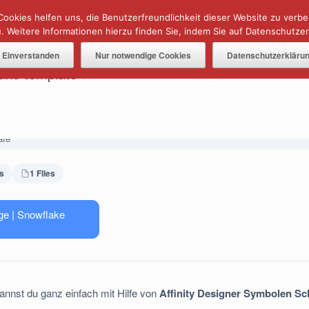
Cookies helfen uns, die Benutzerfreundlichkeit dieser Website zu verb
 Weitere Informationen hierzu finden Sie, indem Sie auf Datenschutzerk
AFFINITY IN A MINUTE ⏰
TUTORIALS
Einverstanden
Nur notwendige Cookies
Datenschutzerkläru
lake template
s
1 Files
ge | Snowflake
annst du ganz einfach mit Hilfe von
Affinity Designer Symbolen Sch