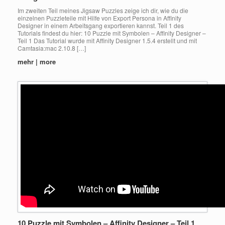
Im zweiten Teil meines Jigsaw Puzzles zeige ich dir, wie du die
einzelnen Puzzleteile mit Hilfe von Export Persona in Affinity
Designer in einem Arbeitsgang exportieren kannst. Teil 1 des
Tutorials findest du hier: 10 Puzzle mit Symbolen – Affinity Designer –
Teil 1 Das Tutorial wurde mit Affinity Designer 1.5.4 erstellt und mit
Camtasia:mac 2.10.8 […]
mehr | more
10 Puzzle mit Symbolen – Affinity Designer – Teil 1