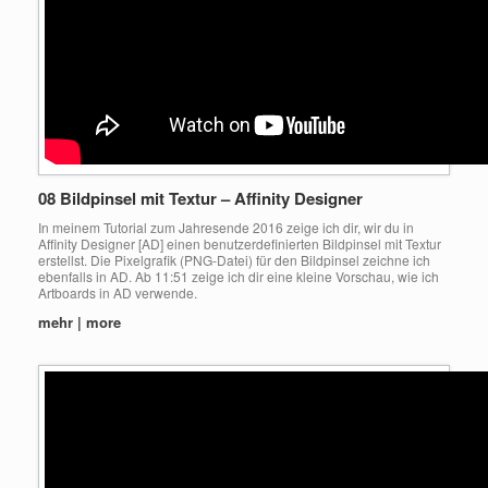
08 Bildpinsel mit Textur – Affinity Designer
In meinem Tutorial zum Jahresende 2016 zeige ich dir, wir du in
Affinity Designer [AD] einen benutzerdefinierten Bildpinsel mit Textur
erstellst. Die Pixelgrafik (PNG-Datei) für den Bildpinsel zeichne ich
ebenfalls in AD. Ab 11:51 zeige ich dir eine kleine Vorschau, wie ich
Artboards in AD verwende.
mehr | more