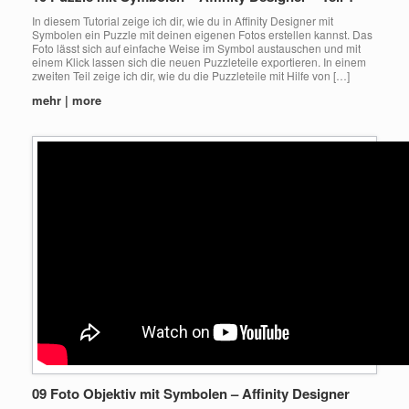
In diesem Tutorial zeige ich dir, wie du in Affinity Designer mit
Symbolen ein Puzzle mit deinen eigenen Fotos erstellen kannst. Das
Foto lässt sich auf einfache Weise im Symbol austauschen und mit
einem Klick lassen sich die neuen Puzzleteile exportieren. In einem
zweiten Teil zeige ich dir, wie du die Puzzleteile mit Hilfe von […]
mehr | more
09 Foto Objektiv mit Symbolen – Affinity Designer