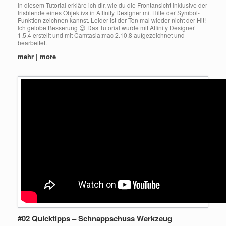
In diesem Tutorial erkläre ich dir, wie du die Frontansicht inklusive der
Irisblende eines Objektivs in Affinity Designer mit Hilfe der Symbol-
Funktion zeichnen kannst. Leider ist der Ton mal wieder nicht der Hit!
Ich gelobe Besserung 😉 Das Tutorial wurde mit Affinity Designer
1.5.4 erstellt und mit Camtasia:mac 2.10.8 aufgezeichnet und
bearbeitet.
mehr | more
#02 Quicktipps – Schnappschuss Werkzeug