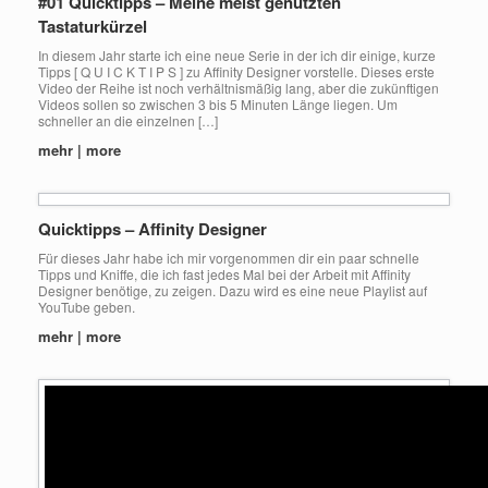
#01 Quicktipps – Meine meist genutzten
Tastaturkürzel
In diesem Jahr starte ich eine neue Serie in der ich dir einige, kurze
Tipps [ Q U I C K T I P S ] zu Affinity Designer vorstelle. Dieses erste
Video der Reihe ist noch verhältnismäßig lang, aber die zukünftigen
Videos sollen so zwischen 3 bis 5 Minuten Länge liegen. Um
schneller an die einzelnen […]
mehr | more
Quicktipps – Affinity Designer
Für dieses Jahr habe ich mir vorgenommen dir ein paar schnelle
Tipps und Kniffe, die ich fast jedes Mal bei der Arbeit mit Affinity
Designer benötige, zu zeigen. Dazu wird es eine neue Playlist auf
YouTube geben.
mehr | more