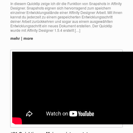
In diesem Quicktip zeige ich dir die Funktion von Snapshots in Affinity
Designer. Snapshots eignen sich hervorragend zum speichern
einzelner Entwicklungsstände einer Affinity Designer Arbeit. Mit ihnen
kannst du jederzeit zu einem gespeicherten Entwicklungsschritt
deiner Arbeit zurückkehren und sogar aus einem ausgewählten
Entwicklungsschritt ein neues Dokument erstellen. Der Quicktip
wurde mit Affinity Designer 1.5.4 erstellt […]
mehr | more