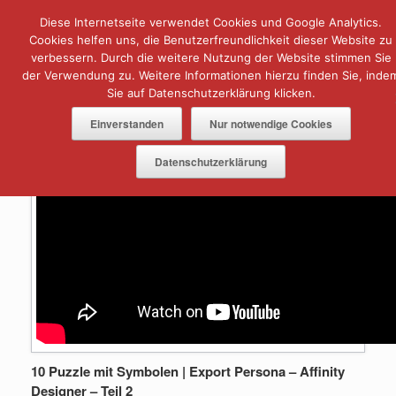
Zum
Diese Internetseite verwendet Cookies und Google Analytics.
Menü
Inhalt
springen
Cookies helfen uns, die Benutzerfreundlichkeit dieser Website zu
Kategorie-Archiv:
Tutorials
verbessern. Durch die weitere Nutzung der Website stimmen Sie
der Verwendung zu. Weitere Informationen hierzu finden Sie, inde
Sie auf Datenschutzerklärung klicken.
In dieser Kategorie findest du alle meine Tutorials.
Einverstanden
Nur notwendige Cookies
Datenschutzerklärung
10 Puzzle mit Symbolen | Export Persona – Affinity
Designer – Teil 2